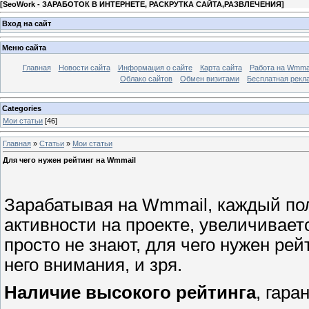
[
SeoWork - ЗАРАБОТОК В ИНТЕРНЕТЕ, РАСКРУТКА САЙТА,РАЗВЛЕЧЕНИЯ
]
Вход на сайт
Меню сайта
Главная
Новости сайта
Информация о сайте
Карта сайта
Работа на Wmmai
Облако сайтов
Обмен визитами
Бесплатная рекл
Categories
Мои статьи
[46]
Главная
»
Статьи
»
Мои статьи
Для чего нужен рейтинг на Wmmail
Зарабатывая на Wmmail, каждый поль
активности на проекте, увеличивает
просто не знают, для чего нужен ре
него внимания, и зря.
Наличие высокого рейтинга
, гара