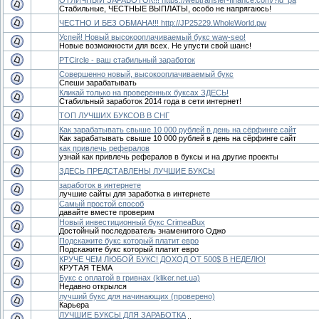
Стабильные, ЧЕСТНЫЕ ВЫПЛАТЫ, особо не напрягаюсь!
ЧЕСТНО И БЕЗ ОБМАНА!!! http://JP25229.WholeWorld.pw
Успей! Новый высокооплачиваемый букс waw-seo!
Новые возможности для всех. Не упусти свой шанс!
PTCircle - ваш стабильный заработок
Cовершенно новый, высокооплачиваемый букс
Спеши зарабатывать
Кликай только на проверенных буксах ЗДЕСЬ!
Стабильный заработок 2014 года в сети интернет!
ТОП ЛУЧШИХ БУКСОВ В СНГ
Как зарабатывать свыше 10 000 рублей в день на сёрфинге сайт
Как зарабатывать свыше 10 000 рублей в день на сёрфинге сайт
как привлечь рефералов
узнай как привлечь рефералов в буксы и на другие проекты
ЗДЕСЬ ПРЕДСТАВЛЕНЫ ЛУЧШИЕ БУКСЫ
заработок в интернете
лучшие сайты для заработка в интернете
Самый простой способ
давайте вместе проверим
Новый инвестиционный букс CrimeaBux
Достойный последователь знаменитого Оджо
Подскажите букс который платит евро
Подскажите букс который платит евро
КРУЧЕ ЧЕМ ЛЮБОЙ БУКС! ДОХОД ОТ 500$ В НЕДЕЛЮ!
КРУТАЯ ТЕМА
Букс с оплатой в гривнах (kliker.net.ua)
Недавно открылся
лучший букс для начинающих (проверено)
Карьера
ЛУЧШИЕ БУКСЫ ДЛЯ ЗАРАБОТКА