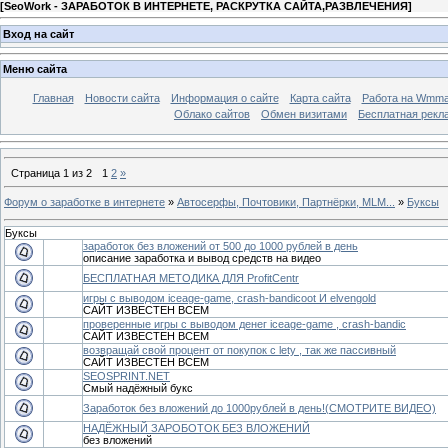
[
SeoWork - ЗАРАБОТОК В ИНТЕРНЕТЕ, РАСКРУТКА САЙТА,РАЗВЛЕЧЕНИЯ
]
Вход на сайт
Меню сайта
Главная
Новости сайта
Информация о сайте
Карта сайта
Работа на Wmmai
Облако сайтов
Обмен визитами
Бесплатная рекл
Страница
1
из
2
1
2
»
Форум о заработке в интернете
»
Автосерфы, Почтовики, Партнёрки, MLM...
»
Буксы
Буксы
заработок без вложений от 500 до 1000 рублей в день
описание заработка и вывод средств на видео
БЕСПЛАТНАЯ МЕТОДИКА ДЛЯ ProfitCentr
игры с выводом iceage-game, crash-bandicoot И elvengold
САЙТ ИЗВЕСТЕН ВСЕМ
проверенные игры с выводом денег iceage-game , crash-bandic
САЙТ ИЗВЕСТЕН ВСЕМ
возвращай свой процент от покупок с lety , так же пассивный
САЙТ ИЗВЕСТЕН ВСЕМ
SEOSPRINT.NET
Смый надёжный букс
Заработок без вложений до 1000рублей в день!(СМОТРИТЕ ВИДЕО)
НАДЁЖНЫЙ ЗАРОБОТОК БЕЗ ВЛОЖЕНИЙ
без вложений