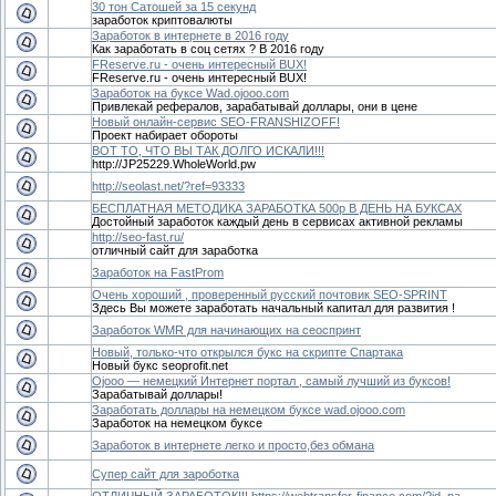
30 тон Сатошей за 15 секунд
заработок криптовалюты
Заработок в интернете в 2016 году
Как заработать в соц сетях ? В 2016 году
FReserve.ru - очень интересный BUX!
FReserve.ru - очень интересный BUX!
Заработок на буксе Wad.ojooo.com
Привлекай рефералов, зарабатывай доллары, они в цене
Новый онлайн-сервис SEO-FRANSHIZOFF!
Проект набирает обороты
ВОТ ТО, ЧТО ВЫ ТАК ДОЛГО ИСКАЛИ!!!
http://JP25229.WholeWorld.pw
http://seolast.net/?ref=93333
БЕСПЛАТНАЯ МЕТОДИКА ЗАРАБОТКА 500р В ДЕНЬ НА БУКСАХ
Достойный заработок каждый день в сервисах активной рекламы
http://seo-fast.ru/
отличный сайт для заработка
Заработок на FastProm
Очень хороший , проверенный русский почтовик SEO-SPRINT
Здесь Вы можете заработать начальный капитал для развития !
Заработок WMR для начинающих на сеоспринт
Новый, только-что открылся букс на скрипте Спартака
Новый букс seoprofit.net
Ojooo — немецкий Интернет портал , самый лучший из буксов!
Зарабатывай доллары!
Заработать доллары на немецком буксе wad.ojooo.com
Заработок на немецком буксе
Заработок в интернете легко и просто,без обмана
Супер сайт для зароботка
ОТЛИЧНЫЙ ЗАРАБОТОК!!! https://webtransfer-finance.com/?id_pa