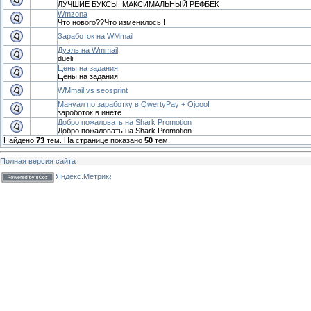
ЛУЧШИЕ БУКСЫ. МАКСИМАЛЬНЫЙ РЕФБЕК
Wmzona
Что нового??Что изменилось!!
Заработок на WMmail
Дуэль на Wmmail
dueli
Цены на задания
Цены на задания
WMmail vs seosprint
Мануал по заработку в QwertyPay + Ojooo!
зароботок в инете
Добро пожаловать на Shark Promotion
Добро пожаловать на Shark Promotion
Найдено
73
тем. На странице показано
50
тем.
Полная версия сайта