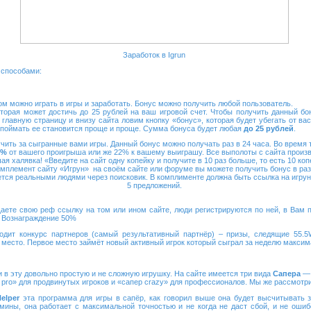
Заработок в Igrun
 способами:
ом можно играть в игры и заработать. Бонус можно получить любой пользователь.
торая может достичь до 25 рублей на ваш игровой счет. Чтобы получить данный бо
 главную страницу и внизу сайта ловим кнопку «бонус», которая будет убегать от вас
 поймать ее становится проще и проще. Сумма бонуса будет любая
до 25 рублей
.
чить за сыгранные вами игры. Данный бонус можно получать раз в 24 часа. Во время т
1%
от вашего проигрыша или же 22% к вашему выиграшу. Все выполоты с сайта произв
ая халявка! «Введите на сайт одну копейку и получите в 10 раз больше, то есть 10 ко
омплемент сайту «Игрун» на своём сайте или форуме вы можете получить бонус в раз
тся реальными людями через поисковик. В комплименте должна быть ссылка на игрун и
5 предложений.
аете свою реф ссылку на том или ином сайте, люди регистрируются по ней, в Вам п
. Вознаграждение 50%
одит конкурс партнеров (самый результативный партнёр) – призы, следящие 55
е место. Первое место займёт новый активный игрок который сыграл за неделю максим
и в эту довольно простую и не сложную игрушку. На сайте имеется три вида
Сапера
— 
р pro» для продвинутых игроков и «сапер crazy» для профессионалов. Мы же рассмотр
Helper
эта программа для игры в сапёр, как говорил выше она будет высчитывать з
 мины, она работает с максимальной точностью и не когда не даст сбой, и не оши