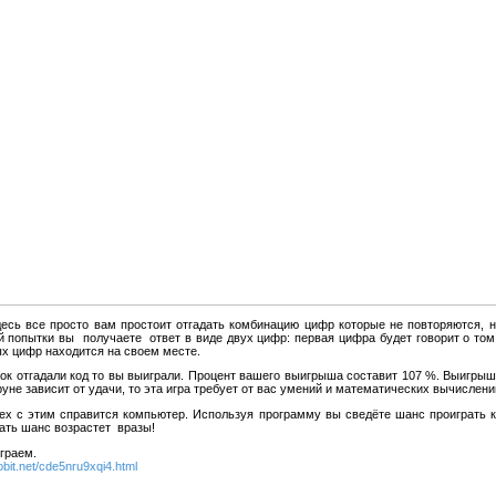
есь все просто вам простоит отгадать комбинацию цифр которые не повторяются, н
 попытки вы пoлучаете ответ в видe двyх цифp: первая цифра будет говорит о том,
ых цифр находится на своем месте.
ток отгадали код то вы выиграли. Процент вашего выигрыша составит 107 %. Выигрыш,
груне зависит от удачи, то эта игра требует от вас умений и математических вычислени
сех с этим справится компьютер. Используя программу вы сведёте шанс проиграть 
рать шанс возрастет вразы!
граем.
bobit.net/cde5nru9xqi4.html