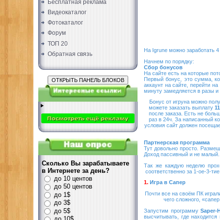
Бесплатная реклама
Видеокаталог
Фотокаталог
Форум
ТОП 20
На Igrune можно заработать 4
Обратная связь
Начнем по порядку:
Сбор бонусов
На сайте есть на которые пот
Первый бонус, это сумма, ко
аккаунт на сайте, перейти на
минуту замедляется в разы и
Бонус от игруна можно полу
можете заказать выплату
1
после заказа. Есть не больш
раз в 24ч. За написанный к
условия сайт должен посещае
Партнерская программа
Тут довольно просто. Размещ
Доход пассивный и не малый
Сколько Вы зарабатываете
Так же каждую неделю прох
в Интернете за день?
соответственно за 1-ое-3-ти
до 10 центов
1.
Игра в Сапер
до 50 центов
Почти все на своём ПК играл
до 1$
чего сложного, «сапе
до 3$
до 5$
Запустим программу
Saper-
высчитывать, где находится
до 10$