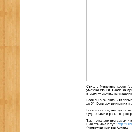
Сейф
с 4-значным кодом. Зд
умозаключения. Пocлe каждой
вторая — сколько из угаданн
Если вы в течение 5-ти попы
до 5 ). Если другие игры на и
Всем известно, что лучше в
будете сами играть, то проиг
Так что качаем программу и и
Скачать можно тут :
http://tur
(инструкция внутри Архива)