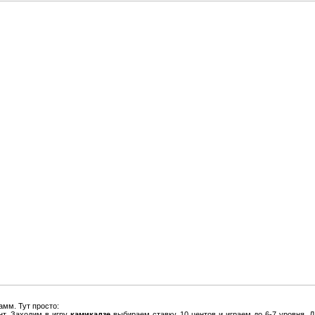
амм. Тут просто:
нт. Заходим в игру
камикадзе
выбираем ставку 10 центов и играем до 6-7 уровня. Д