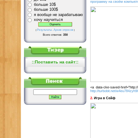
программу на своём компьютер
больше 10$
больше 100$
я вообще не зарабатываю
хочу научиться
Результаты
Архив опросов
[
·
]
Всего ответов:
350
::
Поставить на сайт
::
<a data-cke-saved-href="http:
http://turbobit.net/w4eu784zyh9l
2.
Игра в Сейф