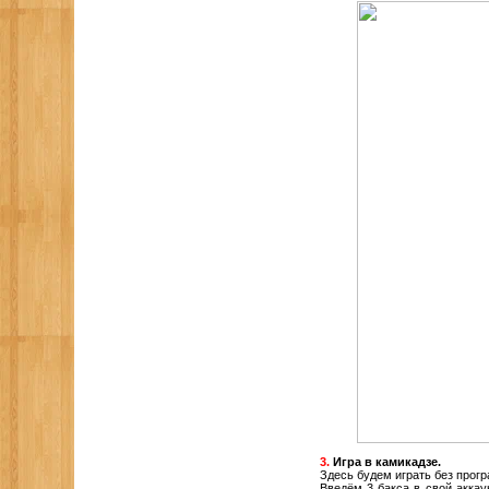
3.
Игра в камикадзе.
Здесь будем играть без прогр
Введём 3 бакса в свой аккау