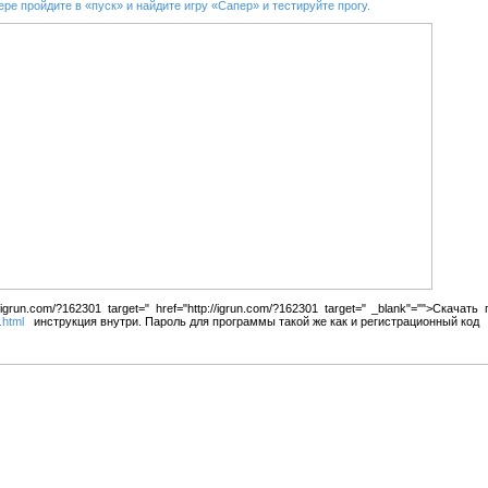
е пройдите в «пуск» и найдите игру «Сапер» и тестируйте прогу.
//igrun.com/?162301 target=" href="http://igrun.com/?162301 target=" _blank"="">Скач
.html
инструкция внутри. Пароль для программы такой же как и регистрационный код