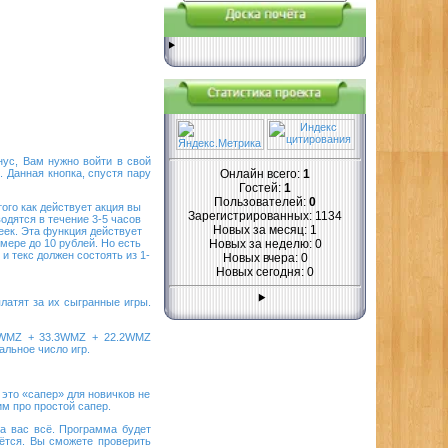
нус, Вам нужно войти в свой
. Данная кнопка, спустя пару
Онлайн всего:
1
Гостей:
1
Пользователей:
0
ого как действует акция вы
Зарегистрированных: 1134
одятся в течение 3-5 часов
Новых за месяц: 1
пеек. Эта функция действует
Новых за неделю: 0
мере до 10 рублей. Но есть
 текс должен состоять из 1-
Новых вчера: 0
Новых сегодня: 0
латят за их сыгранные игры.
.5WMZ + 33.3WMZ + 22.2WMZ
альное число игр.
это «сапер» для новичков не
им про простой сапер.
а вас всё. Программа будет
бётся. Вы сможете проверить