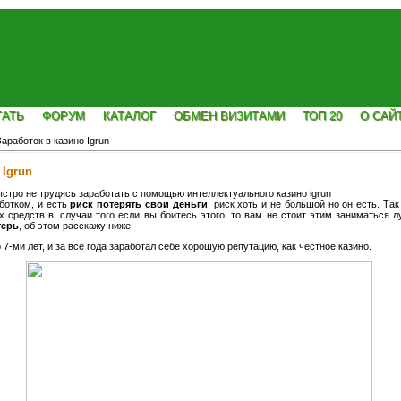
ТАТЬ
ФОРУМ
КАТАЛОГ
ОБМЕН ВИЗИТАМИ
ТОП 20
О САЙ
аработок в казино Igrun
 Igrun
ыстро не трудясь заработать с помощью интеллектуального казино igrun
ботком, и есть
риск потерять свои деньги
, риск хоть и не большой но он есть. Так
х средств в, случаи того если вы боитесь этого, то вам не стоит этим заниматься 
терь
, об этом расскажу ниже!
 7-ми лет, и за все года заработал себе хорошую репутацию, как честное казино.