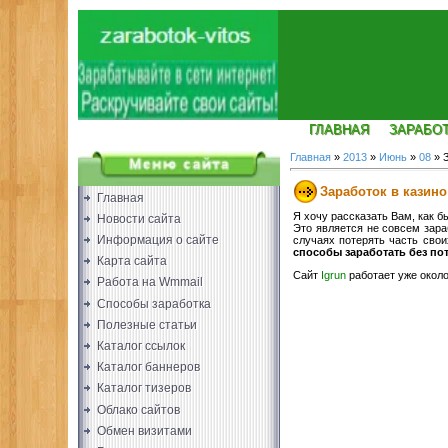
ГЛАВНАЯ
ЗАРАБО
Главная
»
2013
»
Июнь
»
08
» З
Заработок в казино
Главная
Я хочу рассказать Вам, как б
Новости сайта
Это является не совсем зара
Информация о сайте
случаях потерять часть свои
способы заработать без по
Карта сайта
Сайт
Igrun
работает уже около
Работа на Wmmail
Способы заработка
Полезные статьи
Каталог ссылок
Каталог баннеров
Каталог тизеров
Облако сайтов
Обмен визитами