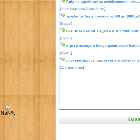
Гайд по заработку на рефбизнесе с помо
[
Альтернативный заработок
]
заработок без вложений от 500 до 1000 ру
[
Буксы
]
БЕСПЛАТНАЯ МЕТОДИКА ДЛЯ ProfitCentr
[
Буксы
]
игры с выводом iceage-game, crash-bandic
[
Буксы
]
простые опросы ,справиться и ребенок ,
[
Для новичков
]
NaN
%
Ката