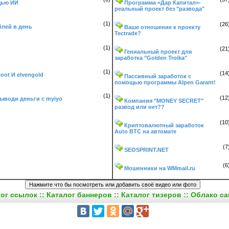
щью ИИ
Программа <Дар Капитал>-
реальный проект без "развода"
(1)
(26
блей в день
Ваше отношение к проекту
Tectrade?
(1)
(21
Гениальный проект для
заработка "Golden Troika"
(1)
(14
oot И elvengold
Пассивный заработок с
помощью программы Alpen Garant!
(1)
(12
выводи деньги с myiyo
Компания "MONEY SECRET"
развод или нет??
(10
Криптовалютный заработок
Auto BTC на автомате
(7
SEOSPRINT.NET
(6
Мошенники на WMmail.ru
лог ссылок
::
Каталог баннеров
::
Каталог тизеров
::
Облако са