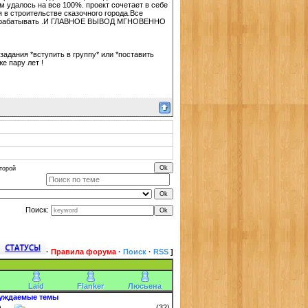
 удалось на все 100%. проект сочетает в себе
 в строительстве сказочного города.Все
я и зарабатывать .И ГЛАВНОЕ ВЫВОД МГНОВЕННО
задания *вступить в группу* или *поставить
е пару лет !
торой
Поиск:
·
Правила форума
·
Поиск
·
RSS
]
Laid
Flanker
Люсьена
уждаемые темы
)
(32)