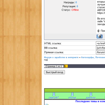
вторы
Награды:
0
лучши
Репутация:
0
стати
Статус:
Offline
АВТО
https:
Во вто
лайк *
заходи
Пр
HTML ссылка:
BB ссылка:
Прямая ссылка:
Форум о заработке в интернете
»
Автосерфы, Почтовик
год)
1
Страница
1
из
1
сергей7
vitosp
дайнло
Последние темы и ком