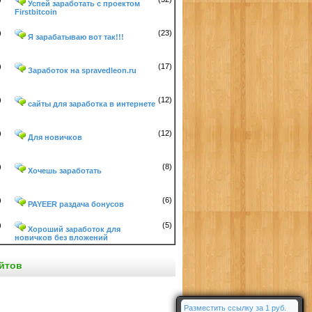
Успей заработать с проектом
Firstbitcoin
)
(23)
Я зарабатываю вот так!!!
)
(17)
Заработок на spravedleon.ru
)
(12)
сайты для заработка в интернете
)
(12)
Для новичков
)
(8)
Хочешь заработать
)
(6)
PAYEER раздача бонусов
)
(5)
Хороший заработок для
новичков без вложений
йтов
Разместить ссылку за
1
руб.