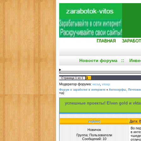
ГЛАВНАЯ
ЗАРАБОТ
Новости форума
::
Инве
1
Страница
1
из
1
Модератор форума:
,
recrut
vitosp
Форум о заработке в интернете
»
Автосерфы, Почтовик
год)
успешные проекты! Elven gold и vkta
znjkmrj
Дата: 
Во пе
Новичок
в инт
Группа: Пользователи
«шедев
Сообщений:
10
отлич