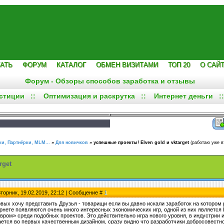
АТЬ
ФОРУМ
КАТАЛОГ
ОБМЕН ВИЗИТАМИ
ТОП 20
О САЙ
Форум - Обзоры способов заработка и отзывы
стиции
::
Оптимизация и раскрутка
::
Интернет деньги
:
и, Партнёрки, MLM...
»
Для новичков
»
успешные проекты! Elven gold и vktarget
(работаю уже в
rget
Вторник, 19.02.2019, 22:12 | Сообщение #
1
рвых хочу представить Друзья - товарищи если вы давно искали заработок на котором
ернете появляются очень много интересных экономических игр, одной из них является 
ром» среди подобных проектов. Это действительно игра нового уровня, в индустрии иг
ается во первых качественным дизайном, сразу видно что разработчики добросовестно 