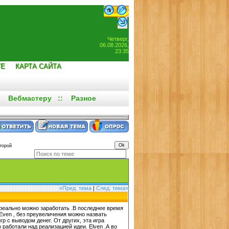
Четверг,
06.08.2026,
23:35
ТЕ
КАРТА САЙТА
:
Вебмастеру
::
Разное
торой
«Пред. тема
|
След. тема»
 реально можно заработать .В последнее время
Even , без преувеличения можно назвать
р с выводом денег. От других, эта игра
работали над реализацией идеи. Elven .А во