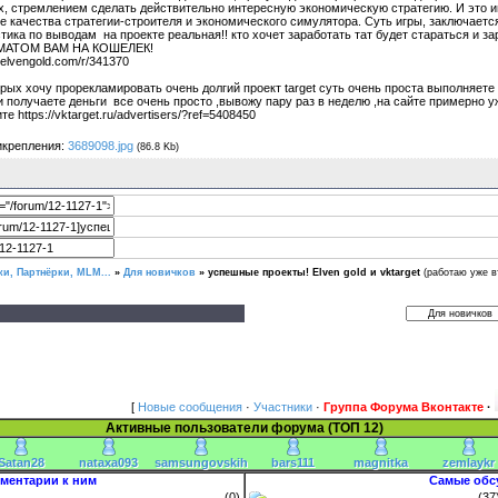
х, стремлением сделать действительно интересную экономическую стратегию. И это им
е качества стратегии-строителя и экономического симулятора. Суть игры, заключается
стика по выводам на проекте реальная!! кто хочет заработать тат будет старатьс
МАТОМ ВАМ НА КОШЕЛЕК!
//elvengold.com/r/341370
рых хочу прорекламировать очень долгий проект target суть очень проста выполняете 
и получаете деньги все очень просто ,вывожу пару раз в неделю ,на сайте примерно уж
те https://vktarget.ru/advertisers/?ref=5408450
икрепления:
3689098.jpg
(86.8 Kb)
и, Партнёрки, MLM...
»
Для новичков
»
успешные проекты! Elven gold и vktarget
(работаю уже в
[
Новые сообщения
·
Участники
·
Группа Форума Вконтакте
·
Активные пользователи форума (ТОП 12)
Satan28
nataxa093
samsungovskih
bars111
magnitka
zemlaykr
ментарии к ним
Самые обс
(0)
(37