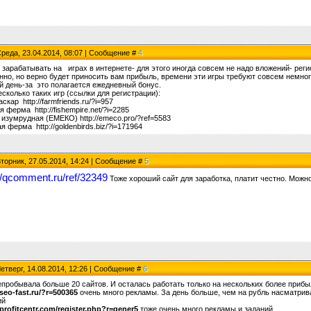
Среда, 23.04.2014, 08:07 | Сообщение #
4
 зарабатывать на играх в интернете- для этого иногда совсем не надо вложений- реги
нно, но верно будет приносить вам прибыль, времени эти игры требуют совсем немног
й день-за это полагается ежедневный бонус.
сколько таких игр (ссылки для регистрации):
скар http://farmfriends.ru/?i=957
 ферма http://fishempire.net/?i=2285
изумрудная (ЕМЕКО) http://emeco.pro/?ref=5583
я ферма http://goldenbirds.biz/?i=171964
Вторник, 27.05.2014, 14:24 | Сообщение #
5
://qcomment.ru/ref/32349
Тоже хороший сайт для заработка, платит честно. Можно
Четверг, 14.08.2014, 12:26 | Сообщение #
6
епробывала больше 20 сайтов. И осталась работать только на нескольких более приб
/seo-fast.ru/?r=500365
очень много рекламы. За день больше, чем на рубль насматрив
ий
/profitcentr.com/register.php?r=gener5
тоже очень много рекламы и заданий