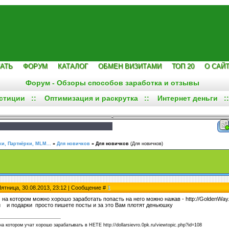
АТЬ
ФОРУМ
КАТАЛОГ
ОБМЕН ВИЗИТАМИ
ТОП 20
О САЙ
Форум - Обзоры способов заработка и отзывы
стиции
::
Оптимизация и раскрутка
::
Интернет деньги
:
и, Партнёрки, MLM...
»
Для новичков
»
Для новичков
(Для новичков)
Пятница, 30.08.2013, 23:12 | Сообщение #
1
на котором можно хорошо заработать попасть на него можно нажав - http://GoldenWay.su
и и подарки просто пишете посты и за это Вам плотят деньюшку
а котором учат хорошо зарабатывать в НЕТЕ http://dollarsievro.0pk.ru/viewtopic.php?id=108