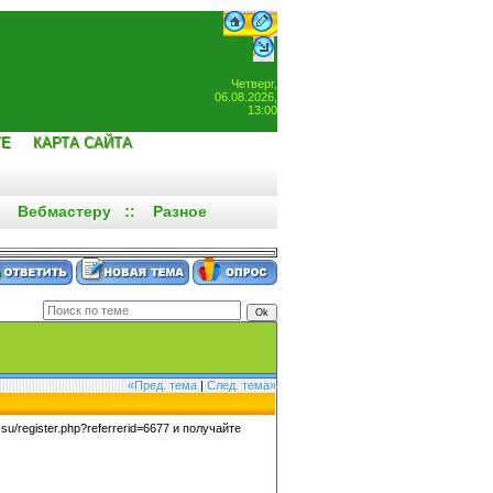
Четверг,
06.08.2026,
13:00
ТЕ
КАРТА САЙТА
:
Вебмастеру
::
Разное
«Пред. тема
|
След. тема»
/register.php?referrerid=6677 и получайте