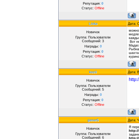
Репутация:
0
Статус:
Offline
Liska
Дата: 
можно
Новичок
медле
Группа: Пользователи
кажды
Сообщений:
3
Вот не
Мадага
Награды:
0
Рыбная
Репутация:
0
шахта 
Статус:
Offline
курина
kozii
Дата: 
http
Новичок
Группа: Пользователи
Сообщений:
5
Награды:
0
Репутация:
0
Статус:
Offline
gener5
Дата: 
Я пер
Новичок
http:/
Группа: Пользователи
задан
Сообщений:
6
http:/