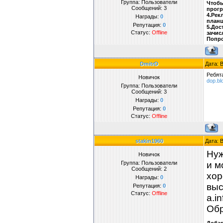
Группа: Пользователи
Чтобы
Сообщений:
3
прогр
4.Рек
Награды:
0
планш
Репутация:
0
5.Дос
Статус:
Offline
зачис
Попро
DmitrD
Дата: 
Ребят
Новичок
dop.bl
Группа: Пользователи
Сообщений:
3
Награды:
0
Репутация:
0
Статус:
Offline
stakin1960
Дата: 
Нуж
Новичок
Группа: Пользователи
и м
Сообщений:
2
хор
Награды:
0
выс
Репутация:
0
Статус:
Offline
a.i
Обр