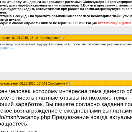
 начать получать деньги на просмотре рекламыв Globus,надо: 1 Зарегистриро
амму для смартфона,планшета или компьютера. 3.Войти в программу с твоим л
лама будет приходить автоматически при работе на компьютере/ноутбуке либо
ета.
таточно 1 секунды на просмотр объявления,после чего необходимо"лайкнуть" и
лятся деньги.
буй! В любом случае ты ничего не теряешь! РЕГИСТРАЦИЯ
https://money90.globus
Вторник, 02.06.2015, 23:10 | Сообщение #
12
а не ведитесь на всякую ерунду. Вот сайт, на котором, честно описаны реальные и с
ogspot.ru/
Воскресенье, 06.12.2015, 17:04 | Сообщение #
13
ен человек, которому интересна тема данного о
ожете писать платные отзывы на похожие темы -
оший заработок. Вы пишете согласно задания пос
окое вознаграждение с ежедневными выплатами. За
nfo/msn/vacancy.php Предложение всегда актуаль
ащаетесь.