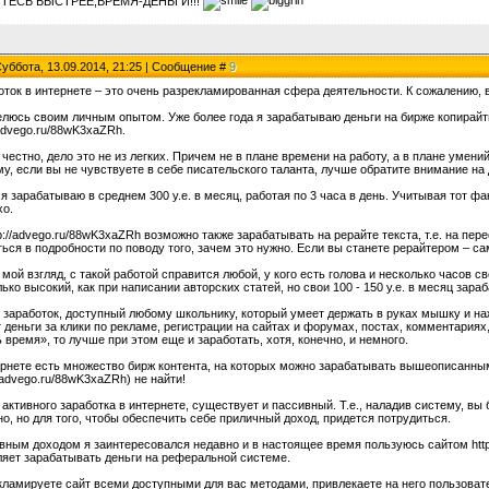
ЙТЕСЬ БЫСТРЕЕ,ВРЕМЯ-ДЕНЬГИ!!!
Суббота, 13.09.2014, 21:25 | Сообщение #
9
оток в интернете – это очень разрекламированная сфера деятельности. К сожалению, 
люсь своим личным опытом. Уже более года я зарабатываю деньги на бирже копирайтин
/advego.ru/88wK3xaZRh.
честно, дело это не из легких. Причем не в плане времени на работу, а в плане умени
у, если вы не чувствуете в себе писательского таланта, лучше обратите внимание на
я зарабатываю в среднем 300 у.е. в месяц, работая по 3 часа в день. Учитывая тот фак
хо.
p://advego.ru/88wK3xaZRh возможно также зарабатывать на рерайте текста, т.е. на п
ься в подробности по поводу того, зачем это нужно. Если вы станете рерайтером – са
 мой взгляд, с такой работой справится любой, у кого есть голова и несколько часов с
ько высокий, как при написании авторских статей, но свои 100 - 150 у.е. в месяц зар
и заработок, доступный любому школьнику, который умеет держать в руках мышку и на
 деньги за клики по рекламе, регистрации на сайтах и форумах, постах, комментариях
 время», то лучше при этом еще и заработать, хотя, конечно, и немного.
ернете есть множество бирж контента, на которых можно зарабатывать вышеописанным
//advego.ru/88wK3xaZRh) не найти!
активного заработка в интернете, существует и пассивный. Т.е., наладив систему, вы 
о, но для того, чтобы обеспечить себе приличный доход, придется потрудиться.
вным доходом я заинтересовался недавно и в настоящее время пользуюсь сайтом http:
ляет зарабатывать деньги на реферальной системе.
кламируете сайт всеми доступными для вас методами, привлекаете на него пользова