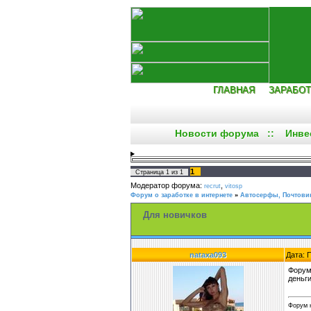
ГЛАВНАЯ
ЗАРАБОТ
Новости форума
::
Инве
1
Страница
1
из
1
Модератор форума:
,
recrut
vitosp
Форум о заработке в интернете
»
Автосерфы, Почтовик
Для новичков
nataxa093
Дата: 
Форум 
деньг
Форум н