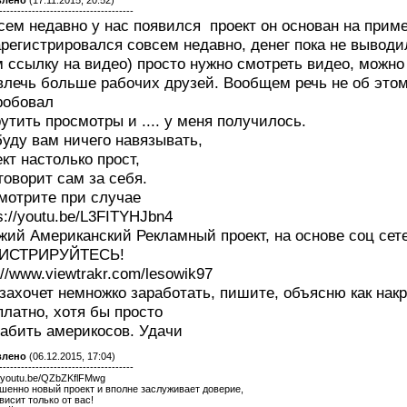
влено
(17.11.2015, 20:52)
-------------------------------------
сем недавно у нас появился проект он основан на приме
арегистрировался совсем недавно, денег пока не выводи
м ссылку на видео) просто нужно смотреть видео, можно
влечь больше рабочих друзей. Вообщем речь не об этом 
робовал
утить просмотры и .... у меня получилось.
буду вам ничего навязывать,
кт настолько прост,
говорит сам за себя.
мотрите при случае
s://youtu.be/L3FITYHJbn4
жий Американский Рекламный проект, на основе соц сет
ИСТРИРУЙТЕСЬ!
://www.viewtrakr.com/lesowik97
 захочет немножко заработать, пишите, объясню как накр
платно, хотя бы просто
рабить америкосов. Удачи
влено
(06.12.2015, 17:04)
-------------------------------------
//youtu.be/QZbZKflFMwg
шенно новый проект и вполне заслуживает доверие,
висит только от вас!