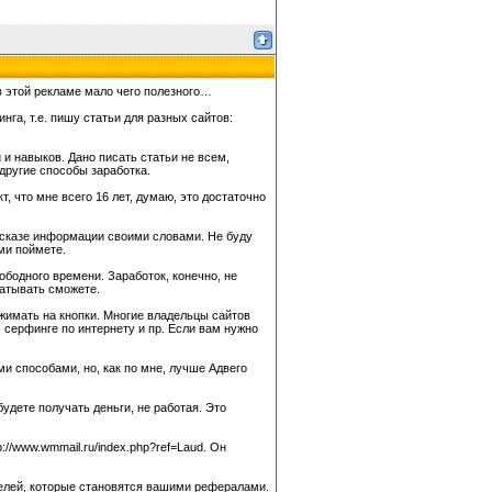
в этой рекламе мало чего полезного…
га, т.е. пишу статьи для разных сайтов:
й и навыков. Дано писать статьи не всем,
 другие способы заработка.
т, что мне всего 16 лет, думаю, это достаточно
ересказе информации своими словами. Не буду
ми поймете.
вободного времени. Заработок, конечно, не
абатывать сможете.
жимать на кнопки. Многие владельцы сайтов
, серфинге по интернету и пр. Если вам нужно
и способами, но, как по мне, лучше Адвего
будете получать деньги, не работая. Это
//www.wmmail.ru/index.php?ref=Laud. Он
телей, которые становятся вашими рефералами.