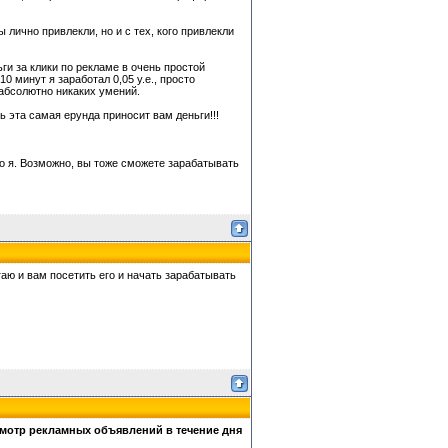
ы лично привлекли, но и с тех, кого привлекли
ьги за клики по рекламе в очень простой
 минут я заработал 0,05 у.е., просто
 абсолютно никаких умений.
ь эта самая ерунда приносит вам деньги!!!
о я. Возможно, вы тоже сможете зарабатывать
аю и вам посетить его и начать зарабатывать
смотр рекламных объявлений в течение дня