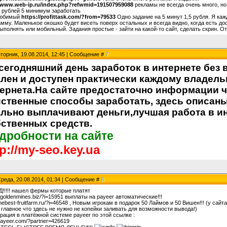
//www.web-ip.ru/index.php?refwmid=191507959088
рекламы не всегда очень много, но
 рублей 5 минимум заработать
любимый
https://profittask.com/?from=79533
Одно задание на 5 минут 1,5 рубля. Я каж
мму. Маленькое окошко будет висеть поверх остальных и всегда видно, когда есть до
ыполнять или мобильный. Задания простые - зайти на какой-то сайт, сделать скрин. Отп
Вторник, 19.08.2014, 12:45 | Сообщение #
7
сегодняшний день заработок в интернете без
лен и доступен практически каждому владель
ернета.На сайте предостаточно информации ч
ственные способы заработать, здесь описан
льно выплачивают деньги,лучшая работа в и
ственных средств.
дробности на сайте
tp://my-seo.key.ua
Среда, 20.08.2014, 01:34 | Сообщение #
8
!!!!! нашел фермы которые платят
://goldenmines.biz/?i=15951 выплаты на payeer автоматические!!!
/thebest-fruitfarm.ru/?i=46548 , Новым игрокам в подарок 50 Лаймов и 50 Вишен!!! (у са
главное что здесь не нужно не копейки заливать для возможности вывода!)
рация в платёжной системе payeer по этой ссылке :
/payeer.com/?partner=426619