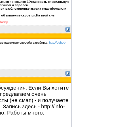
ваться по ссылке 2.Установить специальную
огином и паролем.
 при разблокировке экрана смартфона или
 объявление скроется.На твой счет
.today
амые надежные способы заработка:
http://dohod-
бсуждения. Если Вы хотите
 предлагаем очень
ты (не смап) - и получаете
пись здесь - http://info-
но. Работы много.