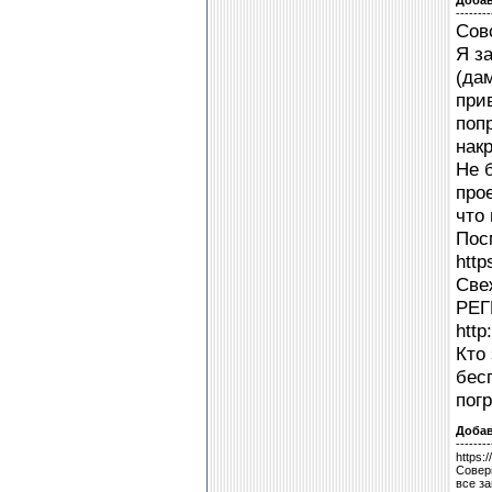
Доба
--------
Сов
Я з
(да
при
поп
накр
Не 
прое
что 
Пос
http
Све
РЕГ
http
Кто
бес
пог
Доба
--------
https:
Совер
все за