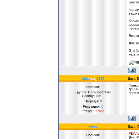
Благо
http:/
ваши 
Кроме 
форме.
перехо
Вспомн
Для т
Это б
на это
Maksim_1993
Дата: 
Прекр
Новичок
деньги
Группа: Пользователи
https:
Сообщений:
1
Награды:
0
Репутация:
0
Статус:
Offline
vitya
Дата: 
РЕАЛ
Новичок
(мы э