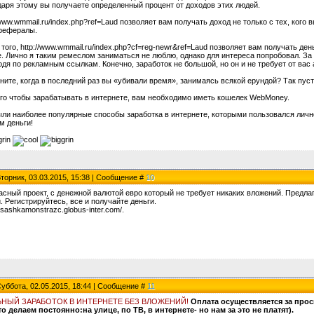
даря этому вы получаете определенный процент от доходов этих людей.
/www.wmmail.ru/index.php?ref=Laud позволяет вам получать доход не только с тех, кого в
рефералы.
того, http://www.wmmail.ru/index.php?cf=reg-newr&ref=Laud позволяет вам получать ден
 Лично я таким ремеслом заниматься не люблю, однако для интереса попробовал. За 10
дя по рекламным ссылкам. Конечно, заработок не большой, но он и не требует от вас
ите, когда в последний раз вы «убивали время», занимаясь всякой ерундой? Так пуст
ого чтобы зарабатывать в интернете, вам необходимо иметь кошелек WebMoney.
ыли наиболее популярные способы заработка в интернете, которыми пользовался личн
м деньги!
Вторник, 03.03.2015, 15:38 | Сообщение #
10
асный проект, с денежной валютой евро который не требует никаких вложений. Предлаг
. Регистрируйтесь, все и получайте деньги.
//sashkamonstrazc.globus-inter.com/.
Суббота, 02.05.2015, 18:44 | Сообщение #
11
ЬНЫЙ ЗАРАБОТОК В ИНТЕРНЕТЕ БЕЗ ВЛОЖЕНИЙ!
Оплата осуществляется за про
то делаем постоянно:на улице, по ТВ, в интернете- но нам за это не платят).