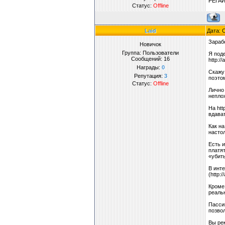
РЕГА
Статус:
Offline
Laid
Дата: 
Зараб
Новичок
Группа: Пользователи
Я поде
Сообщений:
16
http:/
Награды:
0
Скажу 
Репутация:
3
поэтом
Статус:
Offline
Лично 
непло
На htt
вдават
Как на
настол
Есть 
платят
«убить
В инт
(http:
Кроме 
реальн
Пасси
позво
Вы ре