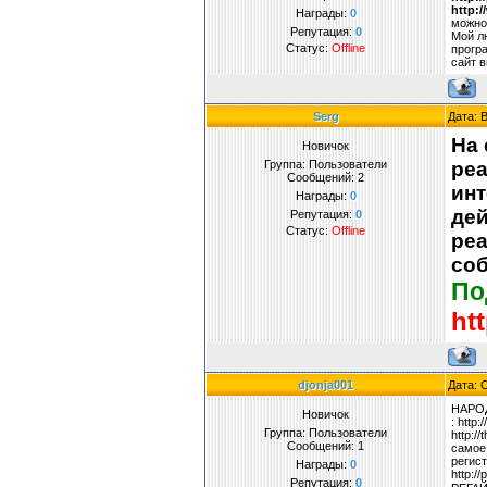
http:
Награды:
0
можно
Репутация:
0
Мой 
Статус:
Offline
програ
сайт в
Serg
Дата: 
На 
Новичок
Группа: Пользователи
реа
Сообщений:
2
инт
Награды:
0
дей
Репутация:
0
Статус:
Offline
реа
соб
По
ht
djonja001
Дата: 
НАРОД
Новичок
: http
Группа: Пользователи
http:/
Сообщений:
1
самое 
регист
Награды:
0
http:/
Репутация:
0