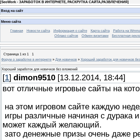
[
SeoWork - ЗАРАБОТОК В ИНТЕРНЕТЕ, РАСКРУТКА САЙТА,РАЗВЛЕЧЕНИЯ
]
Вход на сайт
Меню сайта
Главная
Новости сайта
Информация о сайте
Карта сайта
Работа на Wmmai
Облако сайтов
Обмен визитами
Бесплатная рекл
Страница
1
из
1
1
Форум о заработке в интернете
»
Для новичков
»
Хороший заработок для новичков бе
Хороший заработок для новичков без вложений
[
1
]
dimon9510
[13.12.2014, 18:44]
вот отличные игровые сайты на кот
на этом игровом сайте каждую неде
игры различные начиная с дурака и
может каждый желающий.
зато денежные призы очень даже р