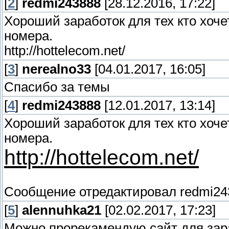
[
2
]
redmi243888
[28.12.2016, 17:22]
Хороший заработок для тех кто хоче
номера.
http://hottelecom.net/
[
3
]
nerealno33
[04.01.2017, 16:05]
Спасибо за темы
[
4
]
redmi243888
[12.01.2017, 13:14]
Хороший заработок для тех кто хоче
номера.
http://hottelecom.net/
Сообщение отредактировал
redmi24
[
5
]
alennuhka21
[02.02.2017, 17:23]
Можно прорекамендую сайт для зар