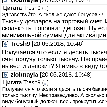
[
3
]
zlobnayia
[20.05.2018, 10:44]
Цитата
Tresh9
(
)
Здравствуйте. А сколько дают бонусов??
Тысячу долларов на торговый счет. И
сколько ты пополнил депозит. Ну е
минимальной суммы для активации
[
4
]
Tresh9
[20.05.2018, 10:46]
Получается что если я десять тысяч 
счет получу только тысячу. Несправ
вывести депозит? Я имею в виду бо
[
5
]
zlobnayia
[20.05.2018, 10:48]
Цитата
Tresh9
(
)
Получается что если я десять тысяч бакинс
только тысячу. Несправедливо. А сколько
виду бонусный должен весь прокрутиться