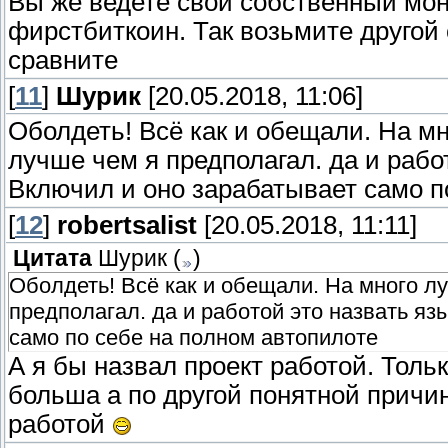
Вы же ведете свой собственный мо
фирстбиткоин. Так возьмите другой
сравните
[
11
]
Шурик
[20.05.2018, 11:06]
Оболдеть! Всё как и обещали. На м
лучше чем я предполагал. да и рабо
Включил и оно зарабатывает само п
[
12
]
robertsalist
[20.05.2018, 11:11]
Цитата
Шурик
(
)
Оболдеть! Всё как и обещали. На много л
предполагал. да и работой это назвать яз
само по себе на полном автопилоте
А я бы назвал проект работой. Толь
больша а по другой понятной причи
работой