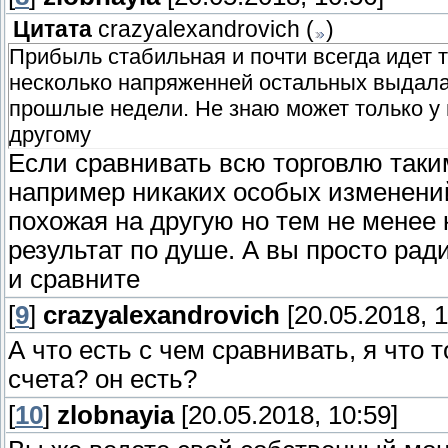
Цитата
crazyalexandrovich
(
)
Прибыль стабильная и почти всегда идет 
несколько напряженней остальных выдалас
прошлые недели. Не знаю может только у м
другому
Если сравнивать всю торговлю таким
например никаких особых изменений
похожая на другую но тем не менее 
результат по душе. А вы просто рад
и сравните
[
9
]
crazyalexandrovich
[20.05.2018, 1
А что есть с чем сравнивать, я что т
счета? он есть?
[
10
]
zlobnayia
[20.05.2018, 10:59]