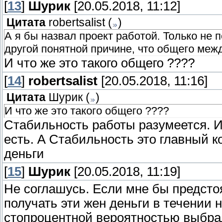
[
13
]
Шурик
[20.05.2018, 11:12]
Цитата
robertsalist
(
)
А я бы назвал проект работой. Только не
другой понятной причине, что общего меж
И что же это такого общего ????
[
14
]
robertsalist
[20.05.2018, 11:16]
Цитата
Шурик
(
)
И что же это такого общего ????
Стабильность работы разумеется. И
есть. А Стабильность это главный 
деньги
[
15
]
Шурик
[20.05.2018, 11:19]
Не соглашусь. Если мне бы предсто
получать эти жен деньги в течении
стопроцентной вероятностью выбр