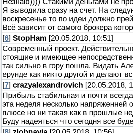
Незнаю)))) Стакими деньгами не про
Я выводила сразу на счет. На след
воскресенье то по идеи должно прей
Всё зависит от самого брокера кото
[
6
]
StopHam
[20.05.2018, 10:51]
Современный проект. Действительно
стоящие и имеющее непосредственн
так сильно в гору пошла. Видать А
ерунде как никто другой и делают в
[
7
]
crazyalexandrovich
[20.05.2018, 1
Прибыль стабильная и почти всегда 
эта неделя несколько напряженней 
плюсе но ни такая как в прошлые не
Буду надеяться что сегодня все буде
[
8
]
zlobnayia
[20.05.2018, 10:56]