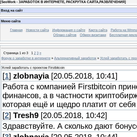
[
SeoWork - ЗАРАБОТОК В ИНТЕРНЕТЕ, РАСКРУТКА САЙТА,РАЗВЛЕЧЕНИЯ
]
Вход на сайт
Меню сайта
Главная
Новости сайта
Информация о сайте
Карта сайта
Работа на Wmmai
Облако сайтов
Обмен визитами
Бесплатная рекл
Страница
1
из
3
1
2
3
»
Форум о заработке в интернете
»
Альтернативный заработок
»
Успей заработать с прое
Успей заработать с проектом Firstbitcoin
[
1
]
zlobnayia
[20.05.2018, 10:41]
Работа с компанией Firstbitcoin пр
финансов, а в частности криптобир
которая ещё и щедро платит от себя
[
2
]
Tresh9
[20.05.2018, 10:42]
Здравствуйте. А сколько дают бону